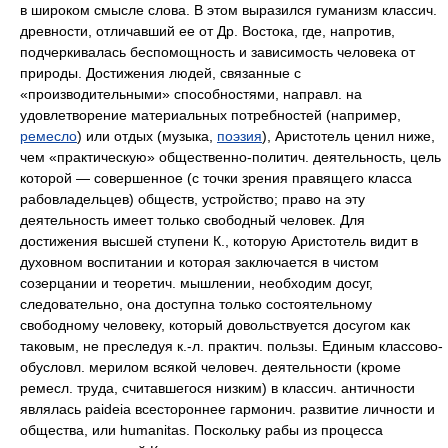
в широком смысле слова. В этом выразился гуманизм классич.
древности, отличавший ее от Др. Востока, где, напротив,
подчеркивалась беспомощность и зависимость человека от
природы. Достижения людей, связанные с
«производительными» способностями, направл. на
удовлетворение материальных потребностей (например,
ремесло
) или отдых (музыка,
поэзия
), Аристотель ценил ниже,
чем «практическую» общественно-политич. деятельность, цель
которой — совершенное (с точки зрения правящего класса
рабовладельцев) обществ, устройство; право на эту
деятельность имеет только свободный человек. Для
достижения высшей ступени К., которую Аристотель видит в
духовном воспитании и которая заключается в чистом
созерцании и теоретич. мышлении, необходим досуг,
следовательно, она доступна только состоятельному
свободному человеку, который довольствуется досугом как
таковым, не преследуя к.-л. практич. пользы. Единым классово-
обусловл. мерилом всякой человеч. деятельности (кроме
ремесл. труда, считавшегося низким) в классич. античности
являлась paideia всестороннее гармонич. развитие личности и
общества, или humanitas. Поскольку рабы из процесса