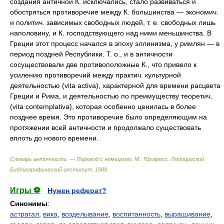
создания античной К. исключались, стало развиваться и
обостряться противоречие между К. большинства — экономич.
и политич. зависимых свободных людей, т. е. свободных лишь
наполовину, и К. господствующего над ними меньшинства. В
Греции этот процесс начался в эпоху эллинизма, у римлян — в
период поздней Республики. Т. о., и в античности
сосуществовали две противоположные К., что привело к
усилению противоречий между практич. культурной
деятельностью (vita activa), характерной для времени расцвета
Греции и Рима, и деятельностью по преимуществу теоретич.
(vita contemplativa), которая особенно ценилась в более
позднее время. Это противоречие было определяющим на
протяжении всей античности и продолжало существовать
вплоть до нового времени.
Словарь античности. — Перевод с немецкого. М.: Прогресс
.
Лейпцигский
Библиографический институт
.
1989
.
Игры ⚽
Нужен реферат?
Синонимы
:
астрагал
,
вика
,
возделывание
,
воспитанность
,
выращивание
,