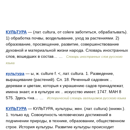
КУЛЬТУРА
— (лат. cultura, от colere заботиться, обрабатывать).
1) обработка почвы, возделывание, уход за растениями. 2)
образование, просвещение, развитие, совершенствование
духовной и материальной жизни народа. Словарь иностранных
слов, вошедших в состав… …
Словарь иностранных слов русского
языка
культура
— ы, ж. culture f. <, лат. cultura. 1. Разведение,
выращивание (растений). Сл. 18. Реченный садовник ..
деревам и цветам, которыя к украшению садов принадлежат,
имена знает, и в культуре их .. искусство имеет. 1747. МАН 8
575. Здесь <на… …
Исторический словарь галлицизмов русского языка
КУЛЬТУРА
— КУЛЬТУРА, культуры, жен. (лат. cultura) (книжн.).
1. только ед. Совокупность человеческих достижений в
подчинении природы, в технике, образовании, общественном
строе. История культуры. Развитие культуры происходит