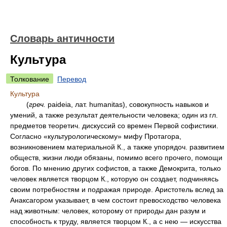
Словарь античности
Культура
Толкование
Перевод
Культура
(
греч.
paideia, лат. humanitas), совокупность навыков и
умений, а также результат деятельности человека; один из гл.
предметов теоретич. дискуссий со времен Первой софистики.
Согласно «культурологическому» мифу Протагора,
возникновением материальной К., а также упорядоч. развитием
обществ, жизни люди обязаны, помимо всего прочего, помощи
богов. По мнению других софистов, а также Демокрита, только
человек является творцом К., которую он создает, подчиняясь
своим потребностям и подражая природе. Аристотель вслед за
Анаксагором указывает, в чем состоит превосходство человека
над животным: человек, которому от природы дан разум и
способность к труду, является творцом К., а с нею — искусства