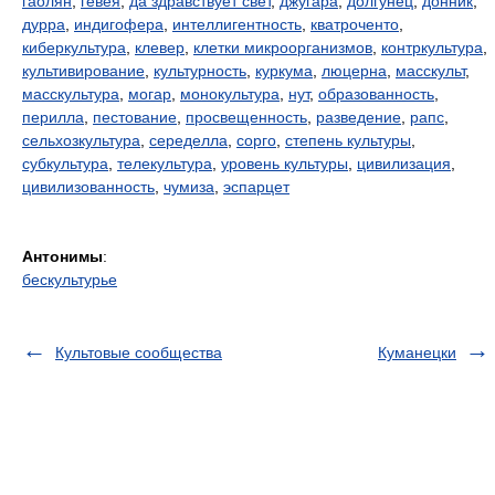
гаолян
,
гевея
,
да здравствует свет
,
джугара
,
долгунец
,
донник
,
дурра
,
индигофера
,
интеллигентность
,
кватроченто
,
киберкультура
,
клевер
,
клетки микроорганизмов
,
контркультура
,
культивирование
,
культурность
,
куркума
,
люцерна
,
масскульт
,
масскультура
,
могар
,
монокультура
,
нут
,
образованность
,
перилла
,
пестование
,
просвещенность
,
разведение
,
рапс
,
сельхозкультура
,
середелла
,
сорго
,
степень культуры
,
субкультура
,
телекультура
,
уровень культуры
,
цивилизация
,
цивилизованность
,
чумиза
,
эспарцет
Антонимы
:
бескультурье
Культовые сообщества
Куманецки